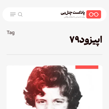
Ski
t
Menu
mai
search
conten
Tag
اپیزود79