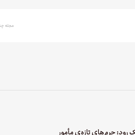
مجله چن
 رود: جرم‌های تازه‌ی مأمور