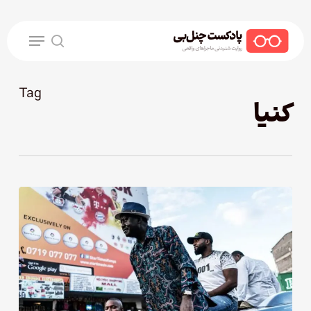
Ski
t
Menu
mai
search
conten
Tag
کنیا