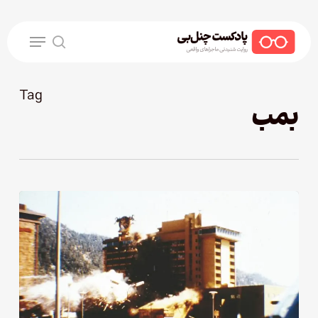
Ski
t
Menu
mai
search
conten
Tag
بمب