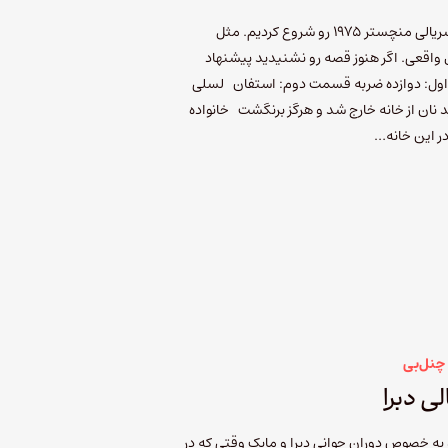
از اپیزود 76 پادکست چنل‌بی ماجرای سریالی منچستر 1975 رو شروع کردیم. مثل
اقعی. اگر هنوز قصه رو نشنیدید پیشنهاد
ول: دوازده ضربه قسمت دوم: استفان لسلی
د نان از خانه خارج شد و هرگز برنگشت خانواده
در این خانه…
چنل‌بی
ی دبرا
 و به خصوص دوران جوانی دبرا و مایک وقتی که در