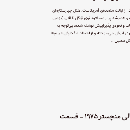
دا از ایالت متحده‌ی آمریکاست. هتل چهارستاره‌ای
و همیشه پر از مسافره. توی گوگل تا الان (بهمن
مکانات و نحوه‌ی پذیراییش نوشته شده، بی‌توجه به
ر، بیشتر از ۴۰ سال پیش در آتیش می‌سوخته و از لحظات انفجارش فیلم‌ها
مثل همین…
عکس‌های ماجرای سریالی منچستر ۱۹۷۵ – قسمت