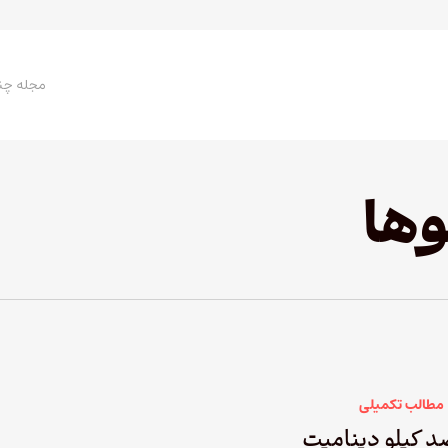
مجله چن
وها
مطالب تکمیلی
 کیلو دینامیت