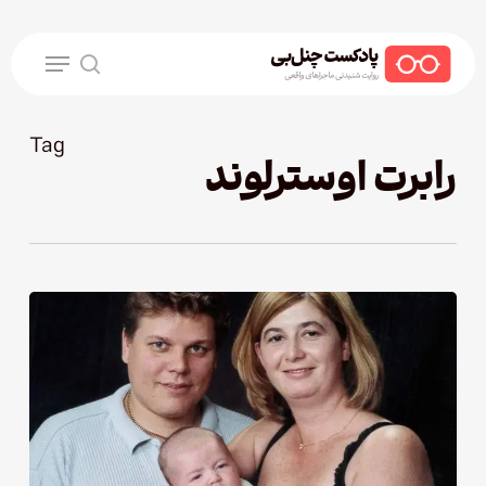
Ski
t
Menu
mai
search
conten
Tag
رابرت اوسترلوند