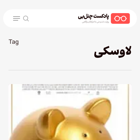
Ski
t
Menu
mai
search
conten
Tag
لاوسکی