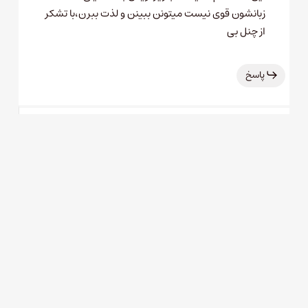
زبانشون قوی نیست میتونن ببینن و لذت ببرن،با تشکر
از چنل بی
پاسخ
۱۲ مهر ۱۳۹۶ در ۱۰:۳۶ بعد از
علی بندری
ظهر
سلام مرسی از توضیح و تصحیح. راستش من نمی‌تونم
مستند زیرنویس کنم. امیدوارم ولی دیگران این کار رو
بکنن.
پاسخ