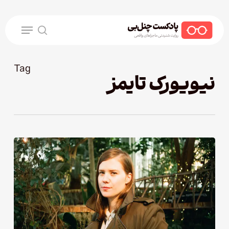
Ski
t
Menu
mai
search
conten
Tag
نیویورک تایمز