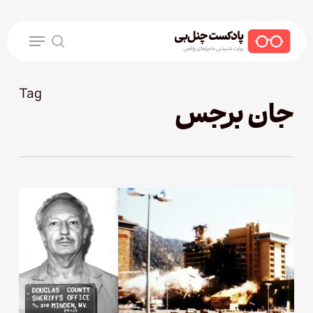
Ski
t
Menu
mai
search
conten
Tag
جان برجس