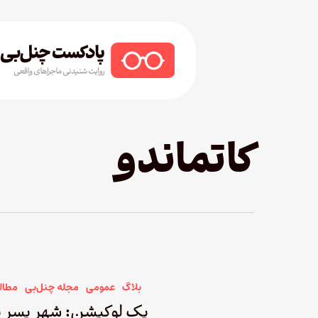
Ski
t
mai
conten
Hit enter to search or ESC to close
کاتماندو
بلاگ
عمومی
مجله چنل‌بی
مطال
یک لوکیشن: شهر پسر ب