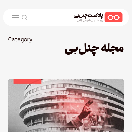
Ski
t
Menu
mai
search
conten
Category
مجله چنل‌بی