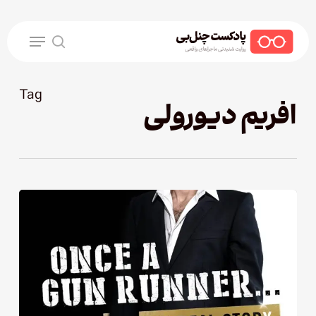
Ski
t
Menu
mai
search
conten
Tag
افریم دیورولی