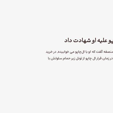
 علیه او شهادت داد
"لوسرو سانچز لوپز" 29 ساله به هیئت منصفه گفت که او با ال‌چاپو می خوابیده٬ در خرید
ر زمان فرار ال چاپو از تونل زیر حمام سلولش با