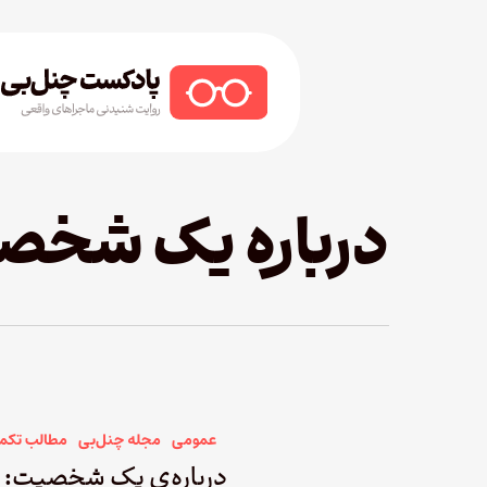
Ski
t
mai
conten
Hit enter to search or ESC to close
درباره یک شخص
عمومی
مجله چنل‌بی
مطالب تکم
درباره‌ی یک شخصیت: و