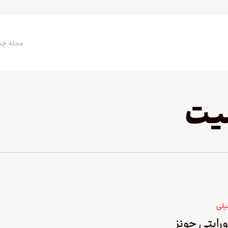
مجله چن
یت
یلی
رایتی جونز