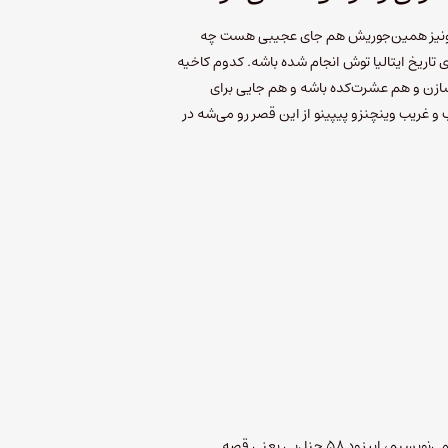
وک تو ونیز همین‌جوریش هم جای عجیبی هست چه
ی تاریخ ایتالیا توش انجام شده باشه. کدوم کاخیه
سازن و هم عشرت‌کده باشه و هم جایی برای
 غریب وینچنزو پیپینو از این قصر رو می‌شه در
تابستان 99 که داریم این یادداشت رو می‌نویسیم، اپیزود 58 چنل‌بی یعنی قصه