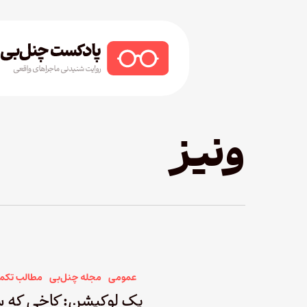
Ski
t
mai
conten
Hit enter to search or ESC to close
ونیز
عمومی
مجله چنل‌بی
مطالب تکم
یک لوکیشن: کاخی که سا