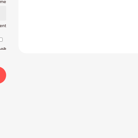
ame
ent.
همچن