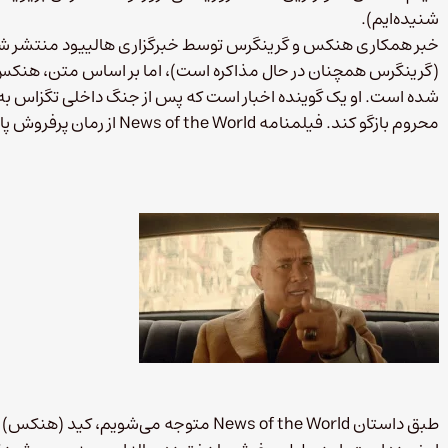
شنیده‌ایم).
خبر همکاری هنکس و گرینگرس توسط خبرگزاری هالییود منتشر شده
(گرینگرس همچنان در حال مذاکره است)، اما بر اساس متن، هنکس ب
شده است. او یک گوینده اخبار است که پس از جنگ داخلی تگزاس به آنجا
محروم بازگو کند. فیلمنامه News of the World از رمان پرفروش پائولت جایلس با همین نام اقتباس شده است.
طبق داستان News of the World متوجه می‌شو