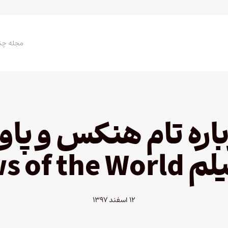
مجله چن
اره تام هنکس و پاو
News of the
۱۲ اسفند ۱۳۹۷