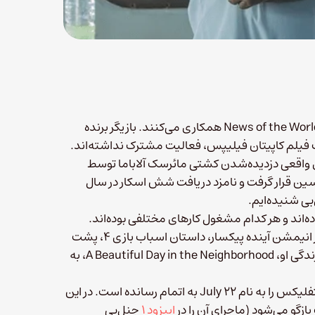
تام هنکس و کارگردان پاول گرینگرس دوباره برای ساخت فیلم درام News of the World همکاری می‌کنند. بازیگر برنده
ارگردان نامزد دریافت اسکار پس از سال ۲۰۱۳ و ساخت فیلم کاپیتان فیلیپس، فعالیت مشترک نداشته‌اند.
واقعی دزدیده‌شدن کشتی مائرسک آلاباما توسط
ین قرار گرفت و نامزد دریافت شش اسکار در سال
ی شنیده‌ایم.
‌اند و هر کدام مشغول کارهای مختلفی بوده‌اند.
هنکس روزهای پایانی صداگذاری و دوبله شخصیت کلانتر وودی را در انیمشن آینده پیکسار، داستان اسباب بازی ۴، پشت
سر می‌گذارد. همچنین بازی در نقش فرد راجرز را در فیلمی براساس زندگی او، A Beautiful Day in the Neighborhood، به
هم‌زمان، گرینگرس نویسندگی و کارگردانی فیلم درام سال گذشته نتفلیکس را به نام ۲۲ July به اتمام رسانده است. در این
زگو می‌شود (ماجرای آن را در
اپیزود ۱
چنل‌بی