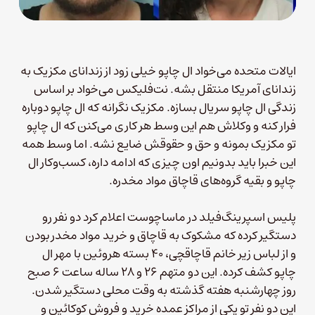
ایالات متحده می‌خواد ال چاپو خیلی زود از زندانای مکزیک به
زندانای آمریکا منتقل بشه. نت‌فلیکس می‌خواد بر اساس
زندگی ال چاپو سریال بسازه. مکزیک نگرانه که ال چاپو دوباره
فرار کنه و وکلاش هم این وسط هر کاری می‌کنن که ال چاپو
تو مکزیک بمونه و حق و حقوقش ضایع نشه. اما وسط همه
این خبرا باید بدونیم اون چیزی که ادامه داره، کسب‌وکار ال
چاپو و بقیه گروه‌های قاچاق مواد مخدره.
پلیس اسپرینگ‌فیلد در ماساچوست اعلام کرد دو نفر رو
دستگیر کرده که مشکوک به قاچاق و خرید مواد مخدر بودن
و از لباس زیر خانم قاچاقچی، ۴۰ بسته هروئین با مهر ال
چاپو کشف کرده. این دو متهم ۲۶ و ۲۸ ساله ساعت ۶ صبح
روز چهارشنبه هفته گذشته به وقت محلی دستگیر شدن.
این دو نفر تو یکی از مراکز عمده خرید و فروش کوکائین و