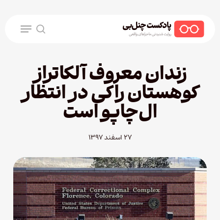
Ski
t
Menu
mai
search
conten
زندان معروف آلکاتراز
کوهستان راکی در انتظار
ال‌چاپو است
۲۷ اسفند ۱۳۹۷