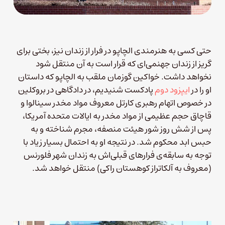
حتی کسی به هنرمندی الچاپو در فرار از زندان نیز، بختی برای
گریز از زندان جهنمی‌ای که قرار است به آن منتقل شود
نخواهد داشت. خواکین گوزمان ملقب به الچاپو که داستان
او را در
ایپزود دوم
پادکست شنیدیم، در دادگاهی در بروکلین
در خصوص اتهام رهبری کارتل معروف مواد مخدر سینالوا و
قاچاق حجم عظیمی از مواد مخدر به ایالات متحده آمریکا،
پس از شش روز شور هیئت منصفه، مجرم شناخته و به
حبس ابد محکوم شد. در نتیجه او به احتمال بسیار زیاد با
توجه به سابقه‌ی فرارهای قبلی‌اش به زندان شهر فلورنس
(معروف به آلکاتراز کوهستان راکی) منتقل خواهد شد.