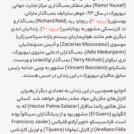
(Ramzi Yousef) مغز متفکر بمب‌گذاری مرکز تجارت جهانی
نیویورک در سال ۹۳، جوهر سارنایف بمب‌گذار ماراتن
بوستون(
اپیزود ۴
)، ریچارد رید (Richard Reid) بمب‌گذار و
تد کزینسکی مشهور به یونابامبر(
اپیزود ۴۰
). زندانیان ابدی
دیگری هم مانند هواپیماربای بیستم یازده سپتامبر زکریا
موسوی (Zacarias Moussaoui) و آدیس مدونجانیان
(Adis Medunjanin)‌، بمب‌‌گذاران ادعایی متروی نیویورک،
تری نیکولز (Terry Nichols) بمب‌گذار اوکلاهاما و وینست
باسکیانو (Vincent Basciano) مشهور به وینی جذابه رئیس
سابق مافیای نیویورک در این زندان در حبس هستند.
الچاپو همچنین در این زندان به تعدادی دیگر از رهبران
کارتل‌های مکزیکی مواد مخدر ملحق خواهد شد. کسانی
مثل هکتور پالما سالازار (Hector Palma Salazar) که به
الگوئرو (El Guero) مشهور بود و از بنیانگذاران سینالوآ بوده
است، فرانسیسکو خاویر آرلانو فلیکس (Francisco Javier
Arellano Félix) از کارتل تیخوانا (Tijuana) و اوزیل کاردناس