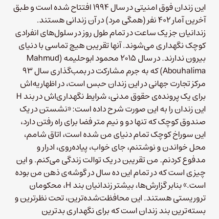
این زندان فوق امنیتی در سال ۱۹۹۴ افتتاح شده است و طبق
آخرین آمار ۴۰۲ نفر (همگی مرد) در آن زندانی هستند.
زندانیان جز یک ساعت در تمام طول روز در سلول‌های انفرادی
کوچک نگهداری می‌شوند. آنها تقریبن هیچ تماسی با دنیای
بیرون ندارند. در سال ۲۰۱۵ محمود ابوحلیمه (Mahmud
Abouhalima) که به جرم مشارکت در بمب‌گذاری سال ۹۳
مرکز تجارت جهانی در این زندان حبس است، در اظهاریه‌اش
برای یک پرونده‌ی حقوق مدنی، شرایط نگهداری‌اش در بند H
این زندان را به این صورت شرح داده است: «نشستن در یک
صندوق کوچک که تنها دو و نیم متر فضا برای راه رفتن دارد،
این سوراخ کوچک تمام دنیای من شده است، اتاق شامم،
محل خواندن و نوشتنم، جای خواب، پیاده‌روی، ادرار و
مدفوع کردنم. من تقریبن در یک توالت زندگی می‌کنم. و این
چیزی است که در تمام این ده سال در گوشه‌ی ذهن من بوده
است.» بنابر گزارش‌ها، بیشتر زندانیان بند H، محکومان
تروریستی هستند. این محافظت‌شده‌‌ترین، تحت نظر‌ترین و
بسته‌ترین بند زندان است که برای نگهداری بدترین