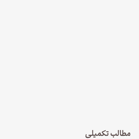
نود و چهار – سریال لوفت‌هانزا قسمت
چهارم؛ پاک سازی
مطالب تکمیلی