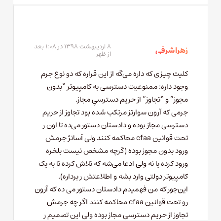
۸ اردیبهشت ۱۳۹۸ در ۱:۰۸ بعد
زهرا شرقی
از ظهر
کلیت چیزی که داره می‌گه از این قراره که دو نوع جرم
وجود داره: ممنوعیت دسترسی به کامپیوتر “بدون
مجوز” و “تجاوز” از حریم دسترسیِ مجاز.
جرمی که آرون سوارتز مرتکب شده بود تجاوز از حریم
دسترسی مجاز بوده و دادستان دستور می‌ده تا اون ر
تحت قوانین cfaa محاکمه کنند ولی آسانژ جرمش
ورود بدون مجوز بوده (گرچه مشخص نیست بلخره
ورود کرده یا نه ولی ادعا می‌شه که تلاش کرده تا به یک
کامپیوتر دولتی وارد بشه و اطلاعتش ر برداره).
این‌جور که من فهمیدم دادستان دستور می ده که آرون
رو تحت قوانین cfaa محاکمه کنند اگر چه جرمش
تجاوز از حریم دسترسی مجاز بوده ولی این تصمیم ر