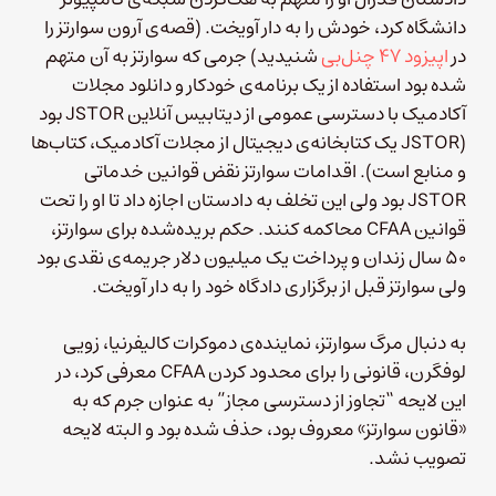
دانشگاه کرد، خودش را به دار آویخت. (قصه‌ی آرون سوارتز را
در
اپیزود ۴۷ چنل‌بی
شنیدید) جرمی که سوارتز به آن متهم
شده بود استفاده از یک برنامه‌ی خودکار و دانلود مجلات
آکادمیک با دسترسی عمومی از دیتابیس آنلاین JSTOR بود
(JSTOR یک کتابخانه‌ی دیجیتال از مجلات آکادمیک، کتاب‌ها
و منابع است). اقدامات سوارتز نقض قوانین خدماتی
JSTOR بود ولی این تخلف به دادستان‌ اجازه داد تا او را تحت
قوانین CFAA محاکمه کنند. حکم بریده‌شده برای سوارتز،
۵۰ سال زندان و پرداخت یک میلیون دلار جریمه‌ی نقدی بود
ولی سوارتز قبل از برگزاری دادگاه خود را به دار آویخت.
به دنبال مرگ سوارتز، نماینده‌ی دموکرات کالیفرنیا، زویی
لوفگرن، قانونی را برای محدود کردن CFAA معرفی کرد، در
این لایحه “تجاوز از دسترسی مجاز” به عنوان جرم که به
«قانون سوارتز» معروف بود، حذف شده بود و البته لایحه
تصویب نشد.