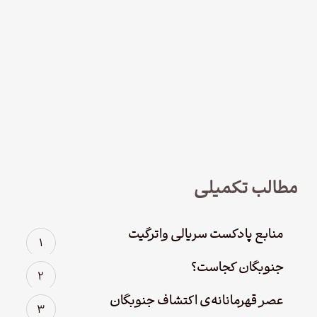
نود و چهار – سریال لوفت‌هانزا قسمت
چهارم؛ پاک سازی
مطالب تکمیلی
منابع پادکست سریالی واترگیت
جنوبگان کجاست؟
عصر قهرمانانه‌ی اکتشاف جنوبگان