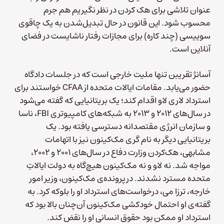
عنوان تلاشی برای هک کردن در نظر نگیریم هم جرم
محسوب شود. این قانون در حال تبدیل‌شدن به یک چاقوی
سوییسی (چند کاره) برای مجازات رفتار ناشایست در فضای
آنلاین است.
آسانژ تقریبن تنها ملیت خارجی است که در جلسات دادگاه
حضور می‌یابد. مقامات ایالات متحده از CFAA خواستند برای
استرداد لاری لاو اقدام کند؛ یک بریتانیایی که گفته می‌شود
در سال‌های ۲۰۱۲ و ۲۰۱۳ به شبکه‌های کامپیوتری FBI، ناسا
و سازمان انرژی مقتصدانه دسترسی یافته بود. یک
بریتانیایی دیگر به نام گری مک‌کینون نیز با اتهامات
مشابهی، هک‌کردن وزارت دفاع در سال‌های ۲۰۰۱ و ۲۰۰۲،
مواجه شد. نه لاو و نه مک‌کینون هیچ‌گاه به دولت ایالاتِ
متحده مسترد نشدند. در پرونده‌ی مک‌کینون، وزیر امور
خارجه، ترزا می، درخواست‌های استرداد او را بلوکه کرد. به
گفته‌ی او احتمال خودکشی مک‌کینون آن‌چنان بالا بود که
استرداد او ممکن بود حقوق انسانی او را نقض کند.