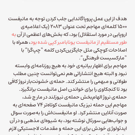
هدف از این عمل پروپاگاندایی جلب کردن توجه به مانیفست
۱۵۰۰ کلمه‌ای مهاجم تحت عنوان ۲۰۸۳ (یک اعلامیه‌ی
اروپایی در مورد استقلال) بود، که بخش‌های اعظمی از آن
به
طور مستقیم از مانیفست یونابامبر کپی شده بود
، همراه با
اصلاحات کوچکی مثل جایگزین‌کردن کلمه‌ “چپ‌گرا” با
“مارکسیست فرهنگی”.
مهاجم برای اظهار بیانیه‌ی خود به هیچ روزنامه‌ای وابسته
نبود و البته هیچ انتشاراتی هم نمی‌توانست چنین مطلب
طولانی و مبهمی را منتشر کند. حمله‌ی خشونت‌بار نروژ کافی
بود تا کنجکاوی را برای خواندن اصل مانیفست برانگیزد.
حمله‌ی نروژ الهام‌بخش حمله‌ی نیوزلند در مارچ شد،
مهاجم این حمله نیز یک مانیفست کوتاه‌تر ۷۴ صفحه‌ای به
صورت آنلاین منتشر کرد. او مانیفست‌اش را به‌صورت سوال
و جواب‌هایی سورئال نوشته بود، به شیوه‌ای مذهبی و در آن
ایدئولوژی خودش برای این حمله و مقدمات لاجستیکی لازم