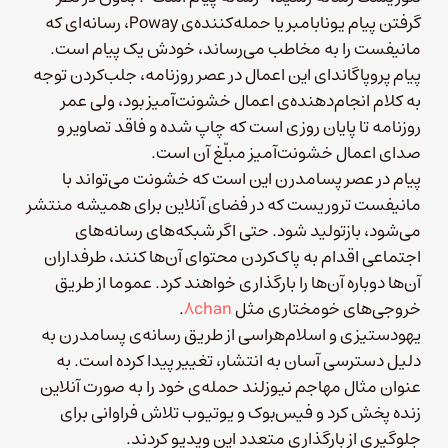
گرفتن پیام یونابامبر یا حمله‌کننده‌ی Poway، رسانه‌ای که
مانیفست را به مخاطب می‌رساند، خودش یک پیام است.
پیام پروپاگاندای این اعمال در عصر روزنامه، جلب‌کردن توجه
به کلام انجام‌دهنده‌ی اعمال خشونت‌آمیز بود، ولی عمر
روزنامه تا پایان روزی است که چاپ شده و فاقد تصاویر و
صدای اعمال خشونت‌آمیز مبلّغ آن است.
پیام در عصر پسامدرن این است که خشونت می‌تواند با
مانیفست تروریست که در فضای آنلاین برای همیشه منتشر
می‌شود، بازتولید شود. حتی اگر شبکه‌های رسانه‌های
اجتماعی اقدام به پاک‌کردن محتوای آن‌ها کنند، طرفداران
آن‌ها دوباره آن‌ها را بارگذاری خواهند کرد. عموما از طریق
خروجی‌های خومختاری مثل
8chan
.
یهودستیزی و اسلام‌هراسی از طریق رسانه‌ی پسامدرن به
دلیل دسترسی آسان به انتشار، تغییر پیدا کرده است. به
عنوان مثال مهاجم نیوزلند حمله‌ی خود را به صورت آنلاین
زنده پخش کرد و فیس‌بوک و یوتیوب تلاش فراوانی برای
جلوگیری از بارگذاری متعدد این ویدیو کردند.