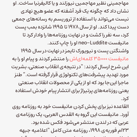
مهاجمینی نظیر مهاجمین نیوزلند و یا کالیفرنیا ساخت. او
نشان داد که چگونه یک فرد آشفته که عضو هیچ نهادی
نیست می‌تواند با استفاده از تروریسم به رسانه‌های جمعی
دست پیدا کند. او از سال ۱۹۷۸ تا ۱۹۹۵ شانزده بمب پست
کرد، سه نفر را کشت و در نهایت روزنامه‌ها را وادار کرد تا
مانیفست neo-Luddite او را چاپ کنند.
واشنگتن پست و نیویورک تایمز در نهایت در سال ۱۹۹۵
مانیفست ۳۵۰۰۰ کلمه‌ای‌اش
را منتشر کردند و پیام او را به
این شرح ارسال کردند: “در نتیجه‌ی انقلاب صنعتی، بشریت
مورد تهدید پیشرفت‌های تکنولوژی قرار گرفته است.” طنز
ماجرا این‌جا بود که او از یکی از محصولات انقلاب صنعتی
یعنی روزنامه‌های پرتیراژ برای انتشار پیام خودش استفاده
کرد.
القاعده نیز برای پخش کردن مانیفست خود به روزنامه روی
آورد. مانیفست این گروه به القدس العربی، یک روزنامه‌ی
عربی که در لندن منتشر می‌شود فکس شده بود.
23ام فوریه‌ی ۱۹۹۸، روزنامه متن کامل “اعلامیه جبهه