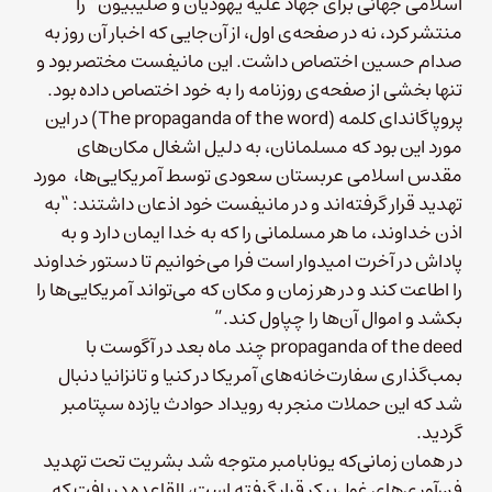
اسلامی جهانی برای جهاد علیه یهودیان و صلیبیون” را
منتشر کرد، نه در صفحه‌ی اول، از آن‌جایی که اخبار آن روز به
صدام حسین اختصاص داشت. این مانیفست مختصر بود و
تنها بخشی از صفحه‌ی روزنامه را به خود اختصاص داده بود.
پروپاگاندای کلمه‌ (The propaganda of the word) در این
مورد این بود که مسلمانان، به دلیل اشغال مکان‌های
مقدس اسلامی عربستان سعودی توسط آمریکایی‌ها، مورد
تهدید قرار گرفته‌اند و در مانیفست خود اذعان داشتند: “به
اذن خداوند، ما هر مسلمانی را که به خدا ایمان دارد و به
پاداش در آخرت امیدوار است فرا می‌خوانیم تا دستور خداوند
را اطاعت کند و در هر زمان و مکان که می‌تواند آمریکایی‌ها را
بکشد و اموال آن‌ها را چپاول کند.”
propaganda of the deed چند ماه بعد در آگوست با
بمب‌گذاری سفارت‌خانه‌‌های آمریکا در کنیا و تانزانیا دنبال
شد که این حملات منجر به رویداد حوادث یازده سپتامبر
گردید.
در همان زمانی‌که یونابامبر متوجه شد بشریت تحت تهدید
فن‌آوری‌های غول‌پیکر قرار گرفته است، القاعده دریافت که