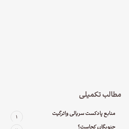
نود و چهار – سریال لوفت‌هانزا قسمت
چهارم؛ پاک سازی
مطالب تکمیلی
منابع پادکست سریالی واترگیت
جنوبگان کجاست؟