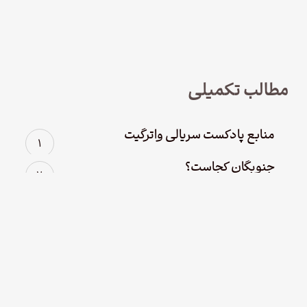
نود و چهار – سریال لوفت‌هانزا قسمت
چهارم؛ پاک سازی
مطالب تکمیلی
منابع پادکست سریالی واترگیت
جنوبگان کجاست؟
عصر قهرمانانه‌ی اکتشاف جنوبگان
منابع پادکست سریالی شکلتون
ماجراهای عجیب و غریب برندگان لاتاری