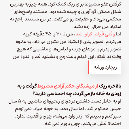
گرفتن عفو مشروط برای ریک کمک کرد. همه چیز به بهترین
شکل ممکن گردآوری و چیده شده بود. مستند پاسخ‌های
محکمی می‌داد و حقیقت رو می‌گفت. در این مستند راجع به
اعتیاد من حرفی زده نشد.
اما
وقتی فیلم اکران شد
، من تا ۳۰ یا ۴۵ دقیقه گریه
می‌کردم. تصویر بدی از اعتیاد من نشون می‌داد، به علاوه
تصویر پدرم با موهای چرب و لباس‌ها و ماشینی که هیچ
وقت نداشته. این فیلم باعث رنج و تشدید غم و اندوه من
شد.
ریچارد ورشه
بالاخره ریک
از میشیگان حکم آزادی مشروط
گرفت و به
زودی به خانه باز می‌گردد، چه احساسی دارید؟
او به خاطر دست داشتن در دزدی زنجیره‌ای ماشین به ۵ سال
حبس محکوم شد. اما سال بعد، به خونه میاد. نمی‌تونم
صبر کنم و ببینم که از در وارد می‌شه، چون واقعیت نداره.
احتمالا غش می‌کنم، چون باورم نمی‌شه.