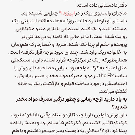
دفتر دادستانی داده است.
ماجرای وایت‌بوی ریک را در
اپیزود ۹
چنل‌بی شنیده‌ایم.
داستان او بارها در مجلات، روزنامه‌ها، مقالات اینترنتی، یک
مستند بلند و یک فیلم سینمایی با بازی متیو مک‌کانهی
روایت شده است. اما در حالی که کاملا به بی‌عدالتی در
پرونده و حکم او پرداخته شده، ضربه و خسارتی که هم‌زمان
به خانواده ریک وارد شد، چندان مورد توجه قرار نگرفته است.
همان‌طور که ریک در مرکز توجه قرار داشت، دان با مشکلاتی
مثل اعتیاد به کرک مواجه بود. در این مصاحبه دان ورش با
سایت the Fix در مورد مصرف مواد مخدر، حبس برادرش،
احساسش در مورد ساخت فیلم و بازگشت ریک به خانه
گفتگو می‌کند.
به یاد دارید از چه زمانی و چطور درگیر مصرف مواد مخدر
شدید؟
دان ورش: اولین بار با چندتا از دوستام وقتی بابا خونه نبود،
کرک کوکائین کشیدیم. فکر کنم ۱۵ سالم بود و بعدش ادامه
پیدا کرد. تو ۱۷ سالگی یه دوست پسر جیب‌بر داشتم و با هم