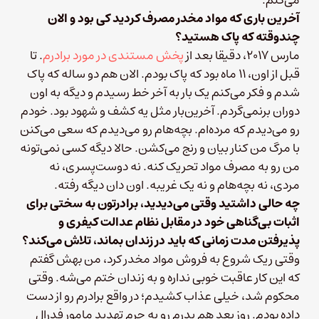
می‌کنم.
آخرین باری که مواد مخدر مصرف کردید کی بود و الان
چندوقته که پاک هستید؟
مارس ۲۰۱۷، دقیقا بعد از
پخش مستندی در مورد برادرم
. تا
قبل از اون، ۱۱ ماه بود که پاک بودم. الان هم دو ساله که پاک
شدم و فکر می‌کنم یک بار به آخر خط رسیدم و دیگه به اون
دوران برنمی‌گردم. آخرین‌بار مثل یه کشف و شهود بود. خودم
رو می‌دیدم که مرده‌ام. بچه‌هام رو می‌دیدم که سعی می‌کنن
با مرگ من کنار بیان و رنج می‌کشن. حالا دیگه کسی نمی‌تونه
من رو به مصرف مواد تحریک کنه. نه دوست‌پسری، نه
مردی، نه بچه‌هام و نه یک غریبه. اون دان دیگه رفته.
چه حالی داشتید وقتی می‌دیدید، برادرتون به سختی برای
اثبات بی‌گناهی خود در مقابل نظام عدالت کیفری و
پذیرفتن مدت زمانی که باید در زندان بماند، تلاش می‌کند؟
وقتی ریک شروع به فروش مواد مخدر کرد، من بهش گفتم
که این کار عاقبت خوبی نداره و به زندان ختم می‌شه. وقتی
محکوم شد، خیلی عذاب کشیدم؛ در واقع برادرم رو از دست
داده بودم. روز بعد هم پدرم رو به جرم تهدید مامور فدرال