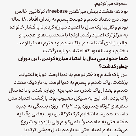
مصرف می‌کردیم.
تو دهه هشتاد بهش می‌گفتن freebase، کوکائین خالص
بود. من معتاد شدم و دوست‌پسرم به زندان افتاد. ۱۸ ساله
بودم و تقریبا یک سال با اعتیاد مبارزه کردم تا با فشار خانواده
به مرکز ترک اعتیاد رفتم. اونجا با شخصیت‌های عجیب و
جالب زیادی آشنا شدم. پاک شدم و دخترم به دنیا اومد.
دخترم دو ساله بود که اعتیاد دوباره برگشت.
شما حدود سی سال با اعتیاد مبارزه کردین، این دوران
چطور گذشت؟
من پاک شدم و دختر دومم به دنیا اومد. دوباره اعتیادم
برگشت، پاک شدم و پسرم به دنیا اومد. یه بار دیگه معتاد
شدم و بعد از پاک شدن صاحب بچه چهارم شدم و تا ده سال
پاک بودم. اما این یه سیکل معیوب بود. بازگشت اعتیاد مثل
سفرهای کوتاه چندروزه بود، ۲ یا ۳-روزه، بستگی به جیبم
داشت. همیشه انتخابم کرک کوکائین بود. بعضی وقتا یه
هفته حتی یه ماه مصرف نمی‌کردم ولی باز دوباره شروع
می‌شد. یادم نمیاد حتی یه بار هم با دل‌خوشی کرک یا