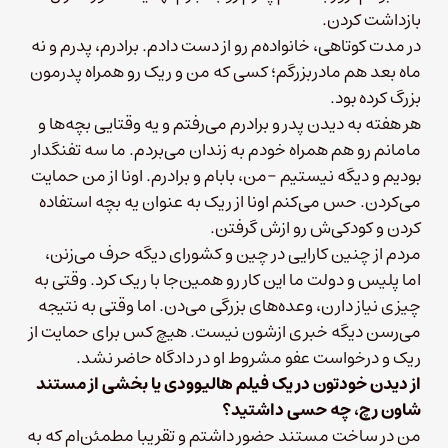
بازداشت کردن.
در مدت کوتاهی، خانواده‌م رو از دست دادم. برادرم، پدرم و نه
ماه بعد هم مادربزرگم؛ کسی که من و ریک رو همراه پدرمون
بزرگ کرده بود.
هر هفته به دیدن پدر و برادرم می‌رفتم و یه وقتایی بچه‌ها و
مامانم رو هم همراه خودم به زندان می‌بردم. ما سه تفنگدار
بودیم و دیگه نیستیم -من، بابام و برادرم. اونا از من حمایت
می‌کردن. حس می‌کنم اونا از ریک به عنوان یه بچه استفاده
کردن و کودکی‌ش رو ازش گرفتن.
مردم از چنین کارایی در چین و کشورای دیگه حرف می‌زنن،
اما پلیس و دولت ما این کار رو همین‌جا با ریک کرد. وقتی به
چیزی نیاز دارن، وعده‌های بزرگی می‌دن. اما وقتی به نتیجه
می‌رسن دیگه خبری ازشون نیست. هیچ کس برای حمایت از
ریک و درخواست عفو مشروط او در دادگاه حاضر نشد.
از دیدن خودتون در یک فیلم هالیوودی یا بخشی از مستند
شاون رچ، چه حسی داشتید؟
من در ساخت مستند حضور داشتم و تقریبا مطمئن‌ام که به