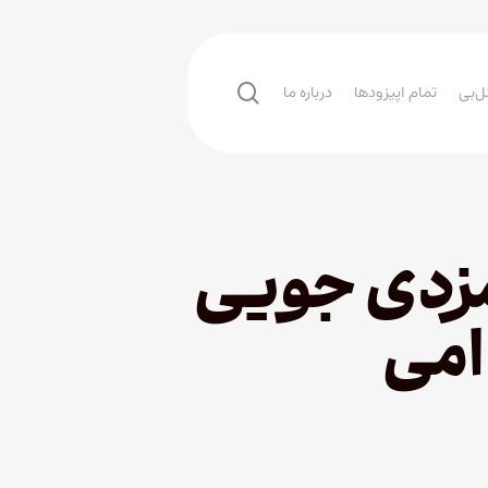
search
ل‌بی
تمام اپیزودها
درباره ما
امزدی جویی
امی