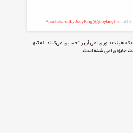
A post shared by Joey King (@joeyking)
on
Jul 16
The Act نباشد، اما واضح است که هیئت داوران امی آن را تحسین می‌کنند. نه تنها
افت جایزه‌ی امی شده است.