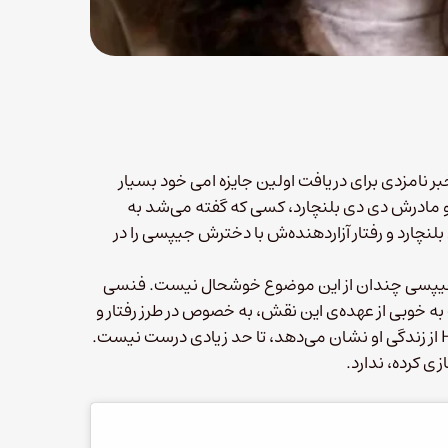
جیپسی رز در سریال The Act، با شنیدن خبر نامزدی برای دریافت اولین جایزه امی خود بسیار
و مادرش دی دی بلنچارد، کسی که گفته می‌شد به
لنچارد و رفتار آزاردهنده‌ش با دخترش جیپسی را در
 جیپسی چندان از این موضوع خوشحال نیست. فنسی
ه خوبی از عهده‌ی این نقش، به خصوص در طرز رفتار و
نگاه او بر آمده، اما او احساس می‌کند تصویری که سریال شبکه Hulu از زندگی او نشان می‌دهد، تا حد زیادی درست نیست.
ی کرده، ندارد.