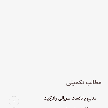
نود و چهار – سریال لوفت‌هانزا قسمت
چهارم؛ پاک سازی
مطالب تکمیلی
منابع پادکست سریالی واترگیت