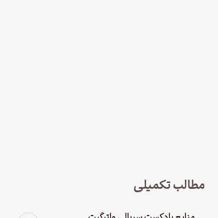
نود و چهار – سریال لوفت‌هانزا قسمت
چهارم؛ پاک سازی
مطالب تکمیلی
منابع پادکست سریالی واترگیت