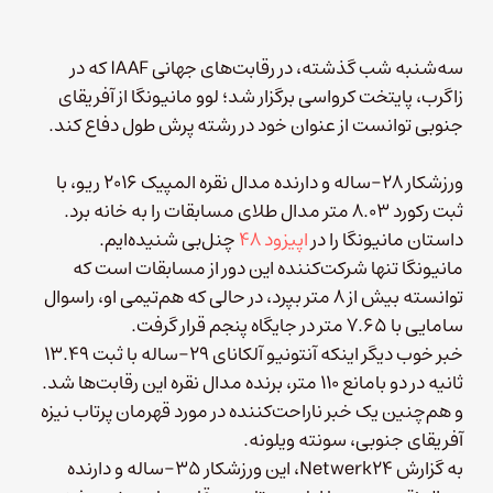
سه‌شنبه شب گذشته، در رقابت‌های جهانی IAAF که در
زاگرب، پایتخت کرواسی برگزار شد؛ لوو مانیونگا از آفریقای
جنوبی توانست از عنوان خود در رشته پرش طول دفاع کند.
ورزشکار ۲۸-ساله و دارنده مدال نقره المپیک ۲۰۱۶ ریو، با
ثبت رکورد ۸.۰۳ متر مدال طلای مسابقات را به خانه برد.
داستان مانیونگا را در
اپیزود ۴۸
چنل‌بی شنیده‌ایم.
مانیونگا تنها شرکت‌کننده این دور از مسابقات است که
توانسته بیش از ۸ متر بپرد، در حالی که هم‌تیمی او، راسوال
سامایی با ۷.۶۵ متر در جایگاه پنجم قرار گرفت.
خبر خوب دیگر اینکه آنتونیو آلکانای ۲۹-ساله با ثبت ۱۳.۴۹
ثانیه در دو بامانع ۱۱۰ متر، برنده مدال نقره این رقابت‌ها شد.
و هم‌چنین یک خبر ناراحت‌کننده در مورد قهرمان پرتاب نیزه
آفریقای جنوبی، سونته ویلونه.
به گزارش Netwerk24، این ورزشکار ۳۵-ساله و دارنده