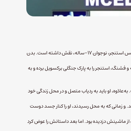
دانکن آر. مک‌الروی، ۱۹-ساله و اهل اوهایو، متهم شده که در مرگ ایس استنجر، نوجوان ۱۷-ساله، نقش داشته است. بدن
و فشنگ، استنجر را به پارک جنگلی برکسویل برده و به
 به‌علاوه، او باید به ردیاب متصل و در محل زندگی خود
با ۹۱۱ از مرگ ایس خبردار شدند. و زمانی که به محل رسیدند، او را کنار جسد دوست
 از ماشینش دزدیده بود. اما بعد داستانش را عوض کرد