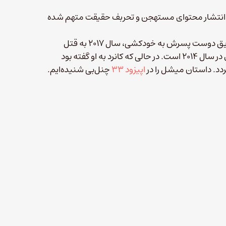
ه، انتشار محتوای مستهجن و تحربف حقیقت متهم شده
این پرونده مشابه ماجرای میشل کارتر است. دختری که پس از تشویق دوست پسرش به خودکشی، سال ۲۰۱۷ به قتل
غیرعمد محکوم شد. قاضی متوجه شد، کارتر مسبب مرگ کانرد روی در سال ۲۰۱۴ است. در حالی که کانرد به او گفته بود
ردد. داستان میشل را در
اپیزود ۳۳
چنل‌بی شنیده‌ایم.