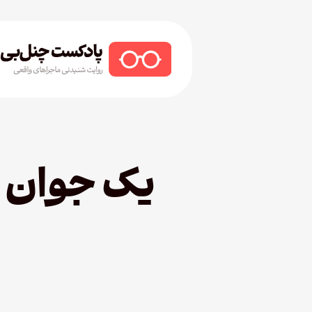
Ski
t
mai
conten
Hit enter to search or ESC to close
یک جوان 