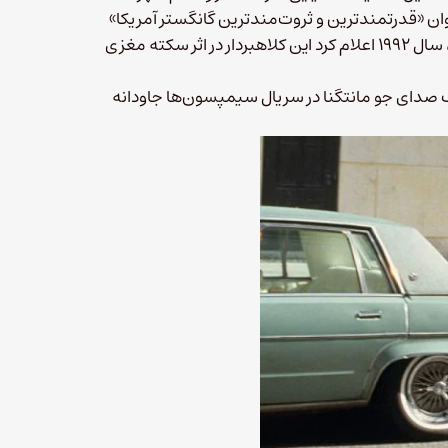
مجله Fortune، سال ۱۹۸۶ از آنتونی به عنوان «قدرتمندترین و ثروت‌مندترین گانگستر آمریکا»
یاد کرد. مرکز پزشکی زندانیان فدرال در اسپرینگفیلد ایالت میسوری، سال ۱۹۹۲ اعلام کرد این کلاهبردار در اثر سکته مغزی
طف صدای جو مانتگنا در سریال سیمپسون‌ها جاودانه