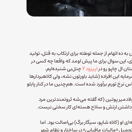
 ده اتهام از جمله توطئه برای ارتکاب به قتل، تولید
، این سوال برای ما پیش اومد که واقعا چه کسی در
ان ال چاپو رو در
اپیزود ۲
چنل‌بی شنیده‌ایم.
ایه این افراده (شاید باورتون نشه، ولی کلاهبردارها
س نرخ تورم برآورد شده است. هم‌چنین ما در کنار پابلو
ادمیر پوتین (که گفته می‌شه ثروتمندترین مرد
ار داشتن ارتش و سلاح هسته‌ای کار سختی نیست.
 او (کلاه شاپو، سیگار برگ) بی‌اصالت بود. اما
 تحمیل «مالیات مافیایی» در ساختار و نظام شهر