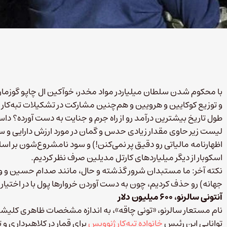
با محکوم شدن سلطان میلیاردر مواد مخدر، خوآکین ال چاپو گوزمان به
و توزیع کوکایین و هرویین و هم‌چنین مشارکت در تشکیلات تبه‌کاری
طول تاریخ بیشترین درآمد رو از راه جرم و جنایت به دست آورده؟ داست
لیست زیر حاوی مقدار زیادی حدس و گمان در مورد ارزش دارایی و سرم
اظهارنامه مالیاتی رو دقیق پر نمی‌کنن!) و سود نامشروع‌شون بر اسا
اسکوبار از دیگر میلیاردهای کارتل مدیلین صرف نظر کردیم.
نکته آخر: ما مستبدان شرور گذشته و حال، مانند صدام حسین و ول
جهانه) رو حذف کردیم، چون به دست آوردن خروارها پول با در اختی
آنتونی سالرنو، ۶۰۰ میلیون دلار
نام مستعار سالرنو، «تونی چاقه»، به اندازه مشخصات ظاهری کلیشه‌ای
توانایی این رئیس
خانواده تبه‌کار ژنوویس
برای قمار در کلاهبرداری و