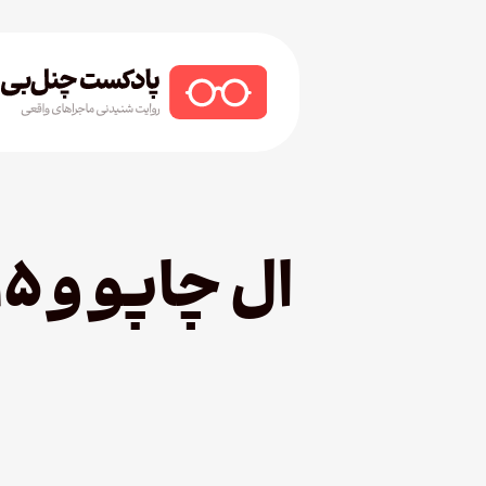
Ski
t
mai
conten
Hit enter to search or ESC to close