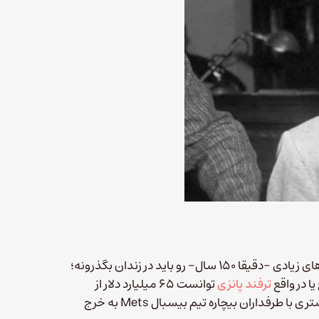
، یکی از بازارهای بورس سهام در آمریکا، سال‌های زیادی -دقیقا ۱۵۰ سال- رو باید در زندان بگذرونه؛
یا در واقع
ترفند پانزی
توانست ۶۵ میلیارد دلار از
مشتریان بی‌خبر کلاهبرداری کند. اما لازمه خوانندگان هم‌دردی بیشتری با طرفداران بیچاره تیم بیسبال Mets به خرج