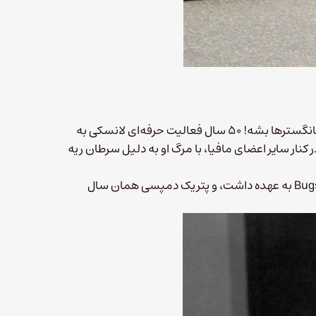
نذارین بچه‌تون یه گانگستر بار بیاد، به جاش اجازه بدین حساب دار گانگسترها بشه! ۵۰ سال فعالیت حرفه‌ای لانسکی به
کنار سایر اعضای مافیا، با مرگ او به دلیل سرطان ریه
سال ۱۹۹۱، بن کینگزلی نقش لانسکی رو در فیلم Bugsy به عهده داشت، و پتریک دمپسی همان سال