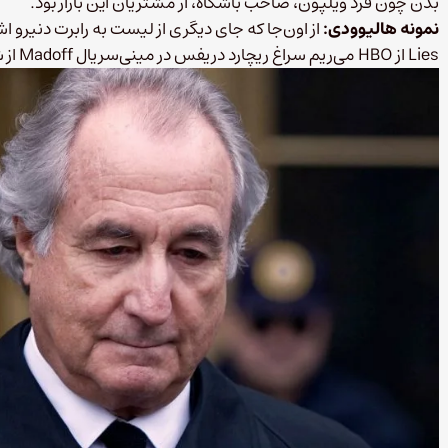
بدن چون فرد ویلپون، صاحب باشگاه، از مشتریان این بازار بود.
نمونه هالیوودی:
Lies از HBO می‌ریم سراغ ریچارد دریفس در مینی‌سریال Madoff از شبکه ABC.