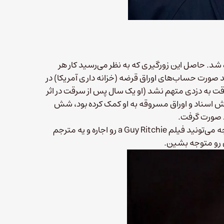
ه شد. حاصل این زورگیری که به نظر می‌رسید کار هر
ت، این بار با همیشه فرق داشت. اون ساک، حاوی ۲۹۲ پوند صورت حساب‌های اوراق قرضه (خزانه داری آمریکا) در
قت به دزدی متهم نشد (او یک سال پس از سرقت در اثر
 اسناد و اوراق مسروقه به او کمک کرده بود، شش
د صورت گرفت.
در واقع هیچ کس در موردش حرف نمی‌زنه، در نتیجه می‌تونید فیلم a Guy Ritchie رو اجاره و یه مترجم
 رو متوجه بشین.