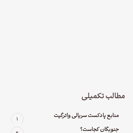
نود و چهار – سریال لوفت‌هانزا قسمت
چهارم؛ پاک سازی
مطالب تکمیلی
منابع پادکست سریالی واترگیت
جنوبگان کجاست؟