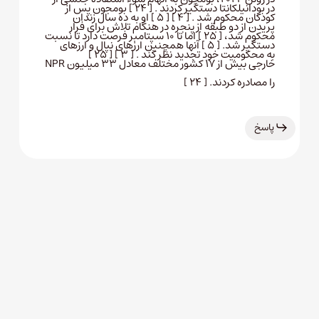
در بودانیلکانتا دستگیر کردند . [ ۲۴ ] بومجون پس از
کودکان محکوم شد . [ ۴ ] [ ۵ ] او به ده سال زندان
پریدن از دو طبقه از پنجره در هنگام تلاش برای فرار
محکوم شد، [ ۲۵ ] اما تا ۱۰ سپتامبر فرصت دارد تا نسبت
دستگیر شد. [ ۵ ] آنها همچنین ارزهای نپال و ارزهای
به محکومیت خود تجدید نظر کند . [ ۳ ] [ ۲۵ ]
خارجی بیش از ۱۷ کشور مختلف معادل ۳۳ ​​میلیون NPR
را مصادره کردند. [ ۲۴ ]
پاسخ
Leave a Reply