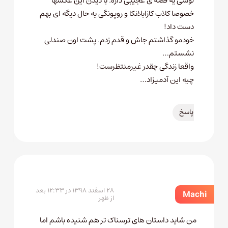
لوسی یه قصه ی عجیبی داره. با دیدن این عکسها
خصوصا کلاب کازابلانکا و روپونگی یه حال دیگه ای بهم
دست داد!
خودمو گذاشتم جاش و قدم زدم. پشت اون صندلی
نشستم…
واقعا زندگی چقدر غیرمنتظرست!
چیه این آدمیزاد…
پاسخ
۲۸ اسفند ۱۳۹۸ در ۱۲:۳۳ بعد
Machi
از ظهر
من شاید داستان های ترسناک تر هم شنیده باشم اما