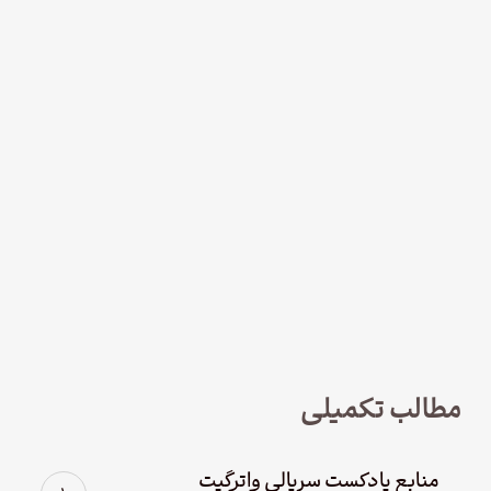
نود و چهار – سریال لوفت‌هانزا قسمت
چهارم؛ پاک سازی
مطالب تکمیلی
منابع پادکست سریالی واترگیت