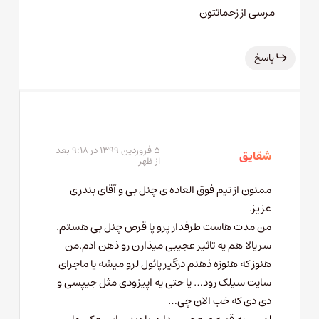
مرسی از زحماتتون
پاسخ
۵ فروردین ۱۳۹۹ در ۹:۱۸ بعد
شقایق
از ظهر
ممنون از تیم فوق العاده ی چنل بی و آقای بندری
عزیز.
من مدت هاست طرفدار پرو پا قرص چنل بی هستم.
سریالا هم یه تاثیر عجیبی میذارن رو ذهن ادم.من
هنوز که هنوزه ذهنم درگیر پائول لرو میشه یا ماجرای
سایت سیلک رود… یا حتی یه اپیزودی مثل جیپسی و
دی دی که خب الان چی…