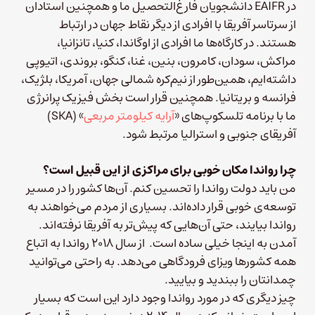
در EAIFR دانشجویان فارغ‌التحصیل ما و همچنین استادان
از سرتاسر آفریقا با افرادی از دیگر نقاط جهان در ارتباط‌
هستند. در کارگاه‌ها ما افرادی از اوگاندا، کنیا، تانزانیا،
مراکش، سودان، کامرون، بنین، غنا، کنگو، بروندی، اتیوپی
داشته‌ایم، همین‌طور از نیم‌کره شمالی جهان، آمریکا، بلژیک،
فرانسه و بریتانیا. همچنین قرار است بخش فیزیک پرانرژی
ما با برنامه تلسکوپ‌های «
آرایه‌ کیلومتر مربعی
» (SKA)
آفریقای جنوبی و استرالیا مرتبط شود.
چرا رواندا مکان خوبی برای مراکزی از این قبیل است؟
من باید دولت رواندا را تحسین کنم. آن‌ها کشور را در مسیر
توسعه‌ی خوبی قرار داده‌اند. بسیاری از مردم می‌خواهند به
رواندا بیایند، حتی آن‌هایی که پیش‌تر به آفریقا نرفته‌اند.
آمدن به اینجا خیلی ساده است. از سال ۲۰۱۸ رواندا به اتباع
همه کشورها ویزای فرودگاهی می‌دهد. به راحتی می‌توانید
چمدانتان را ببندید و بیایید.
چیز دیگری که در مورد رواندا وجود دارد این است که بسیار