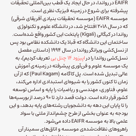
EAIFR در رواندا، در حال ایجاد یک قطب بین‌المللی تحقیقات
پیشرفته برای شروع در زمینه فیزیک نظری است.
موسسه EAIFR (موسسه تحقیقات بنیادی آفریقای شرقی)
که در سال ۲۰۱۸ افتتاح شد، در دانشگاه علوم و تکنولوژی
رواندا در کیگالی (Kigali) پایتخت این کشور واقع شده‌است.
ساختمان این دانشگاه که قبلا یک دانشکده نظامی بود پس
از نسل‌کشی ویرانگر رواندا در سال ۱۹۹۴ (داستان مفصل
نسل‌کشی رواندا را در
اپیزود ۱۴ چنل بی
تعریف کردیم)، به
یک موسسه علوم و فن‌آوری پیشرفته در زمینه‌ی آموزش
عالی تبدیل شده است. پل کاگامه (Paul Kagam)‌ که از آن
زمان تا کنون کشور را به شیوه‌ای استبدادی اداره می‌کند،
علوم، فناوری، مهندسی و ریاضیات را پایه و اساس توسعه
کشور قرار داده است. دولت قصد دارد تا ۹۰ درصد از بورسیه‌ها
را تا پایان این دهه به دانشجویان رشته‌های پایه بدهد، و این
بودجه به عنوان بخشی از طرح چشم‌انداز ملتی با سواد
علمی بالا به موسسه EAIFR داده می‌شود.
راهروهای نظافت‌شده‌ی موسسه و اتاق‌های سمینار آن