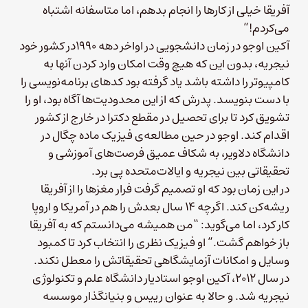
آفریقا خیلی از کارها را انجام بدهم، اما متاسفانه اشتباه
می‌کردم!”
آکین اوجو در زمان دانشجویی در اواخر دهه ۱۹۹۰در کشور خود
نیجریه، بدون این که هیچ وقت امکان وارد کردن آنها به
کامپیوتر را داشته باشد یاد گرفته بود کدهای برنامه‌نویسی را
با دست بنویسد. پدرش که از این محدودیت‌ها آگاه بود، او را
تشویق کرد تا برای تحصیل در مقطع دکترا در خارج از کشور
اقدام کند. اوجو در حین مطالعه‌ی فیزیک ماده چگال در
دانشگاه دلاویر، به شکاف عمیق فرصت‌های آموزشی و
تحقیقاتی بین نیجریه و ایالات‌متحده پی برد.
در این زمان بود که او تصمیم گرفت فرار مغزها را از آفریقا
ریشه‌کن کند. اگرچه ۱۴ سال بعدش را هم در آمریکا و اروپا
کار کرد، اما می‌گوید: “من همیشه می‌دانستم که به آفریقا
باز خواهم گشت.” او فیزیک نظری را انتخاب کرد تا کمبود
وسایل و امکانات آزمایشگاهی تحقیقاتش را معطل نکند.
در سال ۲۰۱۲، آکین اوجو استادیار دانشگاه علم و تکنولوژی
نیجریه شد. و حالا به عنوان رییس و بنیانگذار موسسه