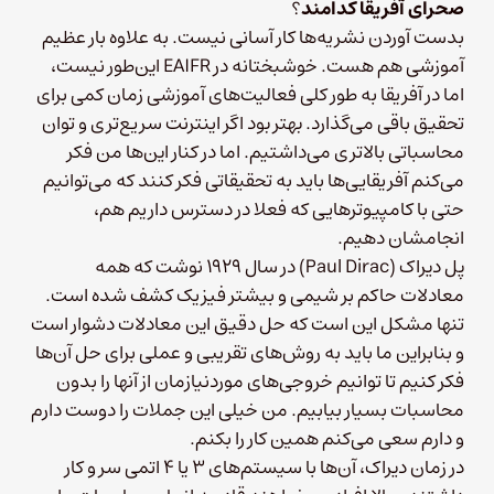
صحرای آفریقا کدامند
؟
بدست آوردن نشریه‌ها کار آسانی نیست. به علاوه بار عظیم
آموزشی هم هست. خوشبختانه در EAIFR این‌طور نیست،
اما در آفریقا به طور کلی فعالیت‌های آموزشی زمان کمی برای
تحقیق باقی می‌گذارد. بهتر بود اگر اینترنت سریع‌تری و توان
محاسباتی بالاتری می‌داشتیم. اما در کنار این‌ها من فکر
می‌کنم آفریقایی‌ها باید به تحقیقاتی فکر کنند که می‌توانیم
حتی با کامپیوترهایی که فعلا در دسترس داریم هم،
انجامشان دهیم.
پل دیراک (Paul Dirac) در سال ۱۹۲۹ نوشت که همه
معادلات حاکم بر شیمی و بیشتر فیزیک کشف شده است.
تنها مشکل این است که حل دقیق این معادلات دشوار است
و بنابراین ما باید به روش‌های تقریبی و عملی برای حل آن‌ها
فکر کنیم تا توانیم خروجی‌های موردنیازمان از آنها را بدون
محاسبات بسیار بیابیم. من خیلی این جملات را دوست دارم
و دارم سعی می‌کنم همین کار را بکنم.
در زمان دیراک، آن‌ها با سیستم‌های ۳ یا ۴ اتمی سر و کار