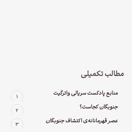
نود و چهار – سریال لوفت‌هانزا قسمت
چهارم؛ پاک سازی
مطالب تکمیلی
منابع پادکست سریالی واترگیت
جنوبگان کجاست؟
عصر قهرمانانه‌ی اکتشاف جنوبگان