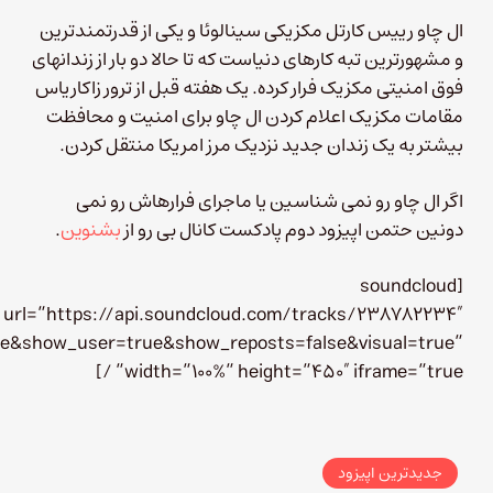
ال چاو رییس کارتل مکزیکی سینالوئا و یکی از قدرتمندترین
و مشهورترین تبه کارهای دنیاست که تا حالا دو بار از زندانهای
فوق امنیتی مکزیک فرار کرده. یک هفته قبل از ترور زاکاریاس
مقامات مکزیک اعلام کردن ال چاو برای امنیت و محافظت
بیشتر به یک زندان جدید نزدیک مرز امریکا منتقل کردن.
اگر ال چاو رو نمی شناسین یا ماجرای فرارهاش رو نمی
دونین حتمن اپیزود دوم پادکست کانال بی رو از
بشنوین
.
[soundcloud
url=”https://api.soundcloud.com/tracks/238782234″
ue&show_user=true&show_reposts=false&visual=true”
width=”100%” height=”450″ iframe=”true” /]
جدیدترین اپیزود