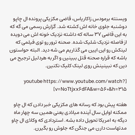
ویسنته برمودس زاکاریاس، قاضی مکزیکی پرونده ال چاپو
دوشنبه جلوی خانه اش کشته شد. گزارش رسمی می گه که
به این قاضی ۳۷ ساله که داشته نزدیک خونه اش می دویده
از فاصله نزدیک شلیک شده. صحنه ترور رو توی فیلمی که
لینکش رو این ایین می گذاریم می شه دید. البته حواستون
باشه که قراره صحنه قتل ببینین و اگر به هردلیل ترجیح می
دین که نبینینش روی لینک کلیک نکنین.
[youtube https://www.youtube.com/watch?
v=NoTtjxx6dFA&w=560&h=315]
هفته پیش بود که رسانه های مکزیکی خبر دادن که ال چاو
ممکنه اوایل سال آینده میلادی یعنی همین سه چهار ماه
دیگه به امریکا تحویل داده بشه. استردادی که وکلای ال چاو
مدتهاست دارن می جنگن که جلوش رو بگیرن.