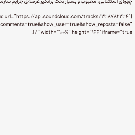
چهره‌ی استثنایی، محبوب و بسیار بحث برانگیز عرصه‌ی جرایم سازما
ud url=”https://api.soundcloud.com/tracks/238782234″
ow_comments=true&show_user=true&show_reposts=false”
width=”100%” height=”166″ iframe=”true” /].