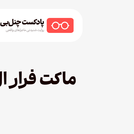
Ski
t
mai
conten
Hit enter to search or ESC to close
ماکت فرار ا