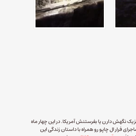
 مکزیک نگهش دارن یا بفرستنش آمریکا. در این چهار ماه
بری درباره خودش یا پرونده‌اش منتشر نشه‎‎ کامل ماجرای فرار ال چاپو رو همراه با داستان زندگی این