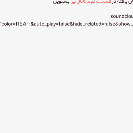
ن یافته در
قسمت دوم کانال بی
بشنوین
[soundclo
”color=ff5500&auto_play=false&hide_related=false&sh