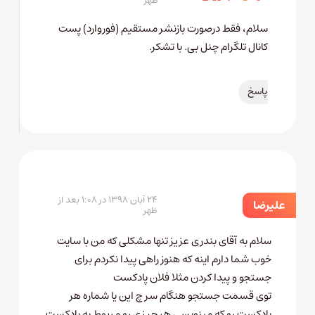
ظهر
سلام، فقط درصورت بازنشر مستقیم (فوروارد) پست
کانال تلگرام چنل بی. با تشکر.
پاسخ
۲۴ آبان ۱۳۹۸ در ۱:۰۸ بعد از
علیرضا
ظهر
سلام به آقای بندری عزیز تنها مشکلی که من با سایت
خوب شما دارم اینه که هنوز راهی پیدا نکردم برای
جستجو و پیدا کردن مثلا فلان پادکست
توی قسمت جستجو هنگام سرچ این یا شماره هر
پادکست رو که مینویسی هر چیزی رو مربوط به پادکست