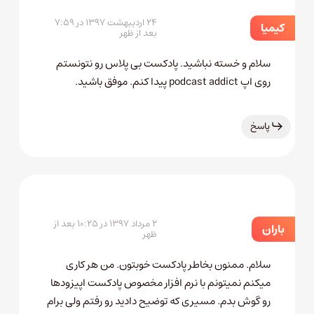
۲۴ اردیبهشت ۱۳۹۷ در ۷:۵۹
کیمیا
بعد از ظهر
سلام و خسته نباشید. پادکست بی پلاس رو نتونستم
روی اپ podcast addict پیدا کنم. موفق باشید.
پاسخ
۲ مرداد ۱۳۹۷ در ۱۰:۲۵ بعد از
باران
ظهر
سلام. ممنون بخاطر پادکست خوبتون. من هر کاری
میکنم نمیتونم با نرم افزار مخصوص پادکست اپیزودها
رو گوش بدم. مسیری که توضیح دادید رو رفتم ولی برام