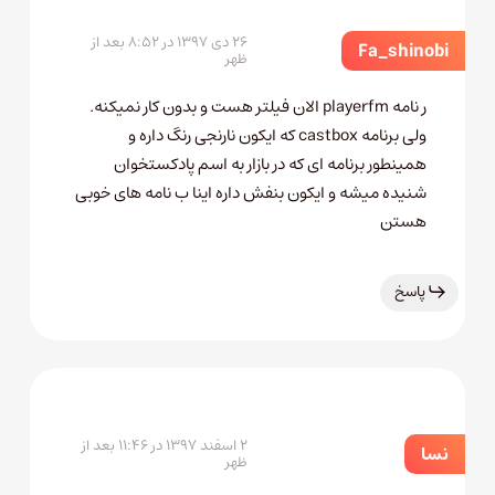
۲۶ دی ۱۳۹۷ در ۸:۵۲ بعد از
Fa_shinobi
ظهر
ر نامه playerfm الان فیلتر هست و بدون کار نمیکنه.
ولی برنامه castbox که ایکون نارنجی رنگ داره و
همینطور برنامه ای که در بازار به اسم پادکستخوان
شنیده میشه و ایکون بنفش داره اینا ب نامه های خوبی
هستن
پاسخ
۲ اسفند ۱۳۹۷ در ۱۱:۴۶ بعد از
نسا
ظهر