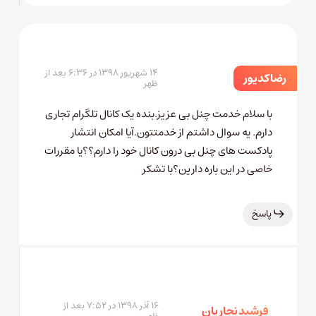
۱۴ شهریور ۱۳۹۸ در ۶:۳۶ بعد از
رضا کدیور
ظهر
با سلام خدمت چنل بی عزیز.بنده یک کانال تلگرام تجاری
دارم. یه سوال داشتم از خدمتتون.آیا امکان انتشار
پادکست های چنل بی درون کانال خود را دارم؟؟یا مقررات
خاصی در این باره دارین؟با تشکر
پاسخ
۱۶ آذر ۱۳۹۸ در ۷:۵۲ بعد از
فرشید نجاریان