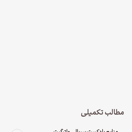
نود و چهار – سریال لوفت‌هانزا قسمت
چهارم؛ پاک سازی
مطالب تکمیلی