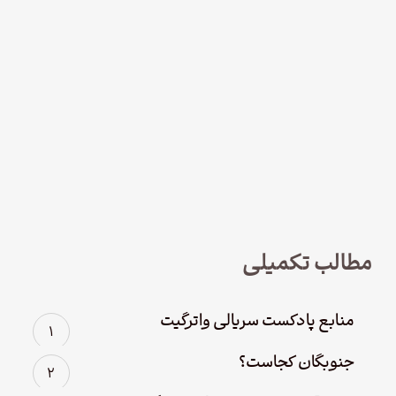
نود و چهار – سریال لوفت‌هانزا قسمت
چهارم؛ پاک سازی
مطالب تکمیلی
منابع پادکست سریالی واترگیت
جنوبگان کجاست؟