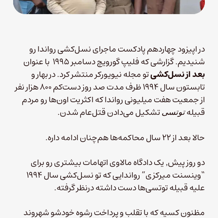
در اپیزود چهاردهم پادکست ماجرای نسل‌کشی رواندا رو
شنیدیم. گزارشی که فلیپ گورویچ دسامبر ۱۹۹۵ با عنوان
بعد از نسل‌کشی
تو مجله نیویورکر منتشر کرد. در بهار و
تابستون سال ۱۹۹۴ ظرف مدت صد روز دست‌کم ۸۰۰ هزار نفر
از جمعیت هفت میلیونی رواندا که اکثریت اون‌ها رو مردم
قبیله
تشکیل می‌دادن قتل‌عام شدن.
توتسی‌
حالا بعد از ۲۲ سال محاکمه‌ها هم‌چنان ادامه داره.
دو روز پیش٬ یک دادگاه مالاوی اتهامات بیشتری رو برای
“وینسنت میرکزی” رواندایی که تو نسل‌کشی سال ۱۹۹۴
علیه قبیله توتسی‌ها دست داشته درنظر گرفته.
مظنون کسیه که با تقلب و پرداخت رشوه خودشو شهروند