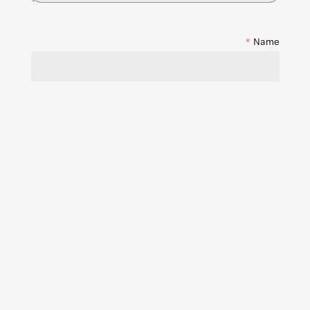
*
Name
*
Email
Save my name, email, and website in this browser
for the next time I comment.
مرا با ایمیل از دیدگاه های آتی این نوشته مطلع کن.
همچنین می توانید بدون ارسال دیدگاه
مشترک شوید.