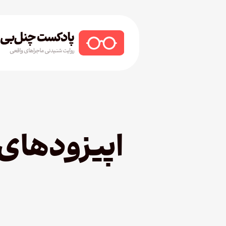
Ski
t
mai
conten
Hit enter to search or ESC to close