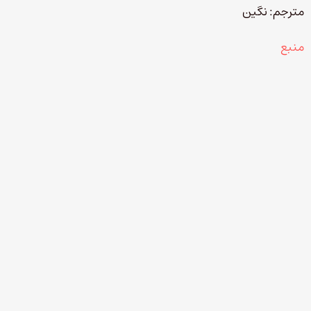
مترجم: نگین
منبع