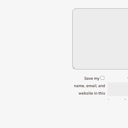
Save my
name, email, and
website in this
browser fo
 های آتی این نوشته مطلع کن.
ل دیدگاه
مشترک شوید.