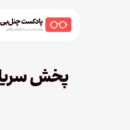
Ski
t
mai
conten
Hit enter to search or ESC to close
پخش سریال