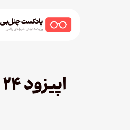
Ski
t
mai
conten
Hit enter to search or ESC to close
ا