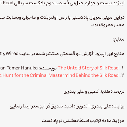
اپیزود بیست و چهارم چنل‌بی قسمت دوم پادکست سریالی Silk Road است.
در این مینی سریال پادکستی با راس اولبریکت و ماجرای وبسایت سیلک
مخدر معروف بود.
منابع:
منابع این اپیزود گزارش دو قسمتی منتشر شده در سایت Wired‌ و کتاب American Kingpin هستند.
The Untold Story of Silk Road
نویسنده: Jushoua Bearman Tamer Hanuka
c Hunt for the Criminal Mastermind Behind the Silk Road
ترجمه: هدیه کعبی و علی بندری
روایت: علی بندری
l
تدوین: امید صدیق‌فر
l
پوستر: رضا رضایی
موزیک‌ها به ترتیب استفاده‌شدن در پادکست