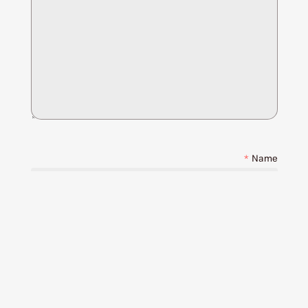
*
Name
*
Email
Save my name, email, and website in this browser