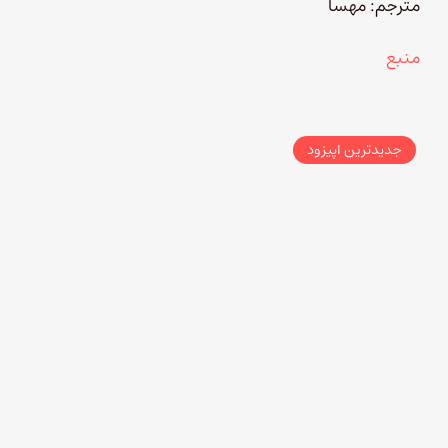
مترجم: مهسا
منبع
جدیدترین اپیزود