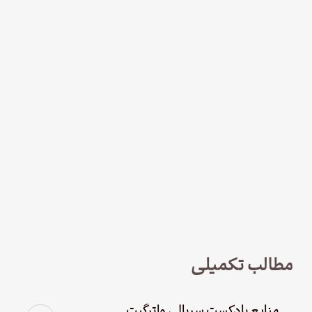
نود و چهار – سریال لوفت‌هانزا قسمت
چهارم؛ پاک سازی
مطالب تکمیلی
منابع پادکست سریالی واترگیت