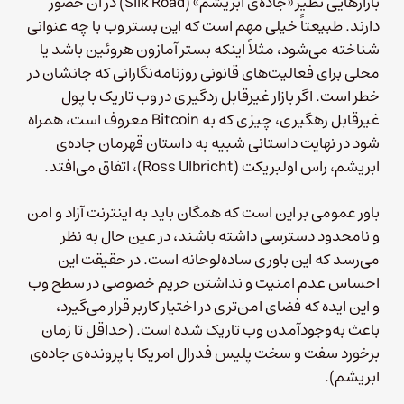
بازارهایی نظیر «جاده‌ی ابریشم» (Silk Road) در آن حضور
دارند. طبیعتاً خیلی مهم است که این بستر وب با چه عنوانی
شناخته می‌شود، مثلاً اینکه بستر آمازون هروئین باشد یا
محلی برای فعالیت‌های قانونی روزنامه‌نگارانی که جانشان در
خطر است. اگر بازار غیرقابل ردگیری در وب تاریک با پول
غیرقابل رهگیری، چیزی که به Bitcoin معروف است، همراه
شود در نهایت داستانی شبیه به داستان قهرمان جاده‌ی
ابریشم، راس اولبریکت (Ross Ulbricht)، اتفاق می‌افتد.
باور عمومی بر این است که همگان باید به اینترنت آزاد و امن
و نامحدود دسترسی داشته باشند، در عین حال به نظر
می‌رسد که این باوری ساده‌لوحانه است. در حقیقت این
احساس عدم امنیت و نداشتن حریم خصوصی در سطح وب
و این ایده که فضای امن‌تری در اختیار کاربر قرار می‌گیرد،
باعث به‌وجودآمدن وب تاریک شده است. (حداقل تا زمان
برخورد سفت و سخت پلیس فدرال امریکا با پرونده‌ی جاده‌ی
ابریشم).