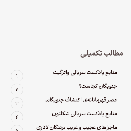
نود و چهار – سریال لوفت‌هانزا قسمت
چهارم؛ پاک سازی
مطالب تکمیلی
منابع پادکست سریالی واترگیت
جنوبگان کجاست؟
عصر قهرمانانه‌ی اکتشاف جنوبگان
منابع پادکست سریالی شکلتون
ماجراهای عجیب و غریب برندگان لاتاری