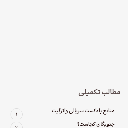
نود و چهار – سریال لوفت‌هانزا قسمت
چهارم؛ پاک سازی
مطالب تکمیلی
منابع پادکست سریالی واترگیت
جنوبگان کجاست؟