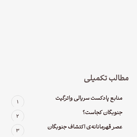
نود و چهار – سریال لوفت‌هانزا قسمت
چهارم؛ پاک سازی
مطالب تکمیلی
منابع پادکست سریالی واترگیت
جنوبگان کجاست؟
عصر قهرمانانه‌ی اکتشاف جنوبگان