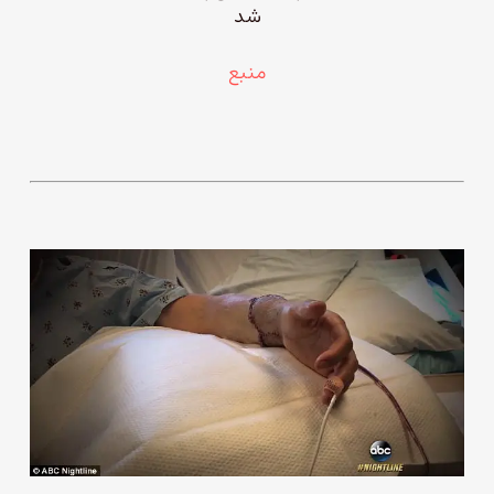
شد
منبع