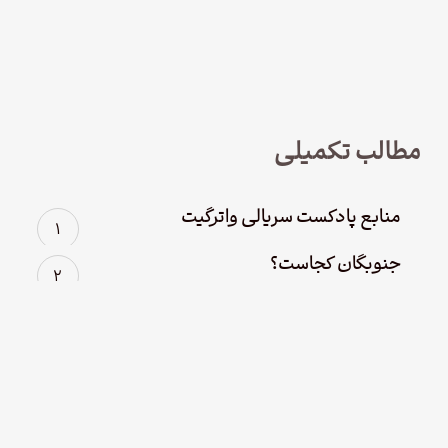
نود و چهار – سریال لوفت‌هانزا قسمت
چهارم؛ پاک سازی
مطالب تکمیلی
منابع پادکست سریالی واترگیت
جنوبگان کجاست؟
عصر قهرمانانه‌ی اکتشاف جنوبگان
منابع پادکست سریالی شکلتون
ماجراهای عجیب و غریب برندگان لاتاری