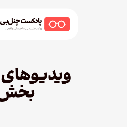
Ski
t
mai
conten
Hit enter to search or ESC to close
بخش ا