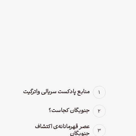
نود و چهار – سریال
لوفت‌هانزا قسمت چهارم؛
پاک سازی
منابع پادکست سریالی واترگیت
جنوبگان کجاست؟
عصر قهرمانانه‌ی اکتشاف
جنوبگان