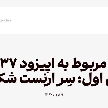
مجله چن
ول: سِر ارنست شک
۹ خرداد ۱۳۹۷