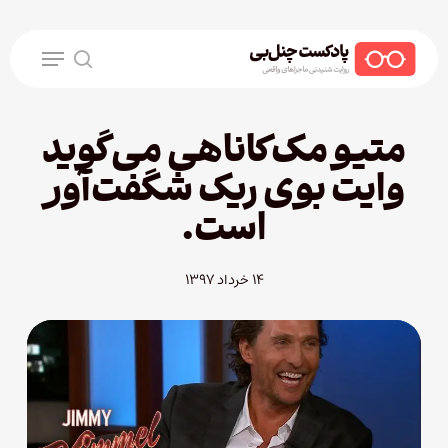
Ski
t
Menu
mai
search
conten
متیو مک‌کاناهی می‌گوید
وایت بوی ریک شگفت‌آور
است.
۱۴ خرداد ۱۳۹۷