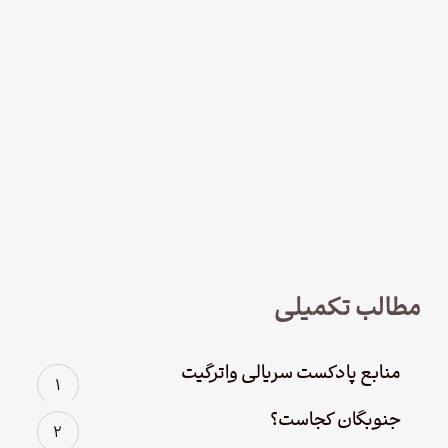
نود و چهار – سریال لوفت‌هانزا قسمت
چهارم؛ پاک سازی
مطالب تکمیلی
منابع پادکست سریالی واترگیت
جنوبگان کجاست؟