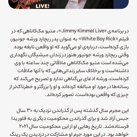
در برنامه‌ی «Jimmy Kimmel Live»، متیو مک‌کاناهی که در
فیلم «White Boy Rick» به عنوان پدر ریچارد ورشه جونیور،
بازی کرده‌است، درباره‌ی او می‌گوید که او واقعن نابغه بوده.
وقتی ریچارد ورشه جونیور هنوز در زندان میشیگان نگهداری
می‌شده است متیو مک‌کاناهی ملاقاتی چند ساعته با وی
داشته‌است و برخلاف سایر زندانی‌هایی که با آنها ملاقات
کرده‌است، ورشه ادعای بی‌گناهی ندارد و تصریح می‌کند که
رسانه‌ها در مورد او مبالغه کرده‌اند و او را بزرگتر و خطرناک‌تر از
چیزی که واقعن بوده‌است، تصویر کرده‌اند.
این مجرم سال گذشته پس از گذراندن نزدیک به ۳۰ سال
حبس آزاد شد و برای گذراندن محکومیت دیگری به فلوریدا
فرستاده‌شد. تاریخ رهایی او از این محکومیت سال ۲۰۲۱
خواهد بود. در این مورد جرم او مشارکت در دزدیدن یک رینگ