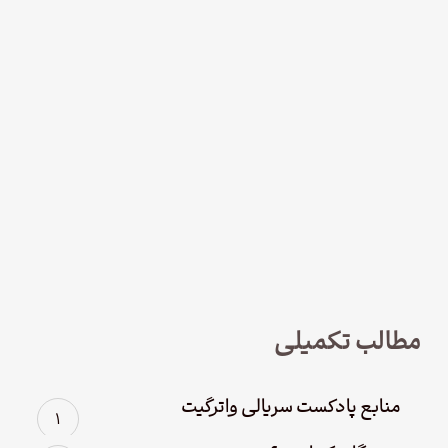
نود و چهار – سریال لوفت‌هانزا قسمت
چهارم؛ پاک سازی
مطالب تکمیلی
منابع پادکست سریالی واترگیت