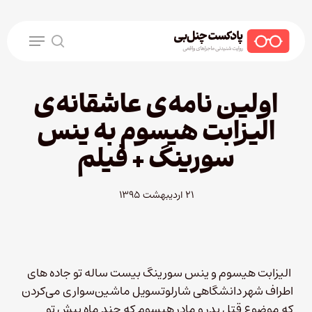
Ski
t
Menu
mai
search
conten
اولین نامه‌ی عاشقانه‌ی
الیزابت هیسوم به ینس
سورینگ + فیلم
۲۱ اردیبهشت ۱۳۹۵
الیزابت هیسوم و ینس سورینگ بیست ساله تو جاده های
اطراف شهر دانشگاهی شارلوتسویل ماشین‌سواری می‌کردن
که موضوع قتل پدر و مادر هیسوم که چند ماه پیش تو