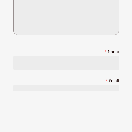
*
Name
*
Email
Save my name, email, and website in this browser
for the next time I comment.
مرا با ایمیل از دیدگاه های آتی این نوشته مطلع کن.