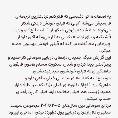
یه اصطلاحه تو انگلیسی که فکر کنم نزدیکترین ترجمه‌ی
فارسیش می‌شه “اونی که قبلن خودش دزدکی شکار
می‌کرده، حالا شده قرق‌چی یا نگهبان”. اصطلاح کاربردی و
قشنگیه و برای توصیف کسی به کار می‌ره که الان داره از
چیزهایی محافظت می‌کنه که قبلن خودش بهشون حمله
میکرد.
این گزارش میگه جدیدن دزدهای دریایی سومالی کار جدید و
پردرآمدی پیدا کردن و شدن اسکورت مسلح همون قایقهای
ماهیگیری که قبلن خودشون میدزدیدنشون.
موضوع اینه که آب‌های سومالی خیلی ماهی داره و
ماهی‌گیری قاچاق با تورهای خیلی بزرگ که ب
ین طرف‌داران
محیط زیست هم خیلی مخالف داره، خیلی کار پردرآمدی
حساب میشه.
دزدای سومالی بین سال‌های ۲۰۰۵ تا ۲۰۱۱ مجموعن سیصد
میلیون دلار از دزدی دریایی پول درآورده بودن. اما توی اپیزود