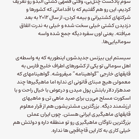
سوم پادکست چنل‌بی، وقتی قصهی کشتی آلبدو رو تعریف
کردیم، این رو هم گفتیم که با اقداماتی که کشورها و
شرکتهای کشتیرانی و بیمه کردن، از سال ۲۰۱۲ به بعد
دزدیدن کشتی‌ خیلی سخت شده و خیلی به ندرت اتفاق
میافته. یعنی اون سفره دیگه جمع شده واسه
سومالیایی‌ها.
سیستم این بیزنس جدیدشون اینطوریه که یه واسطه‌ی
اهل سومالی تو یکی از کشورهای اطراف خلیج فارس به
قایقهای خارجی “گواهینامه” میفروشه. گواهینامهای که
معمولن هیچ مبنای قانونی ای نداره اما ماهیگیرها چند
صدهزار دلار بابتش پول میدن و درعوض با خیال راحت و با
اسکورت مسلح می‌رن برای صید ماهی تن و ماهیهای
ارزشمند دیگه. بزرگترین مشتریشون هم از قرار معلوم
قایقهای ماهیگیری ایرانی هستن. چون ایران عملن
بزرگترین ناوگان ماهیگیری رو تو منطقه داره و دولتش هم
خیلی کاری به کار این قاچاقچی ها نداره.