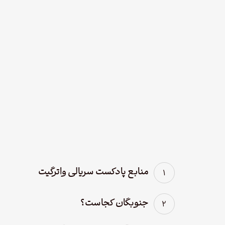
نود و چهار – سریال
لوفت‌هانزا قسمت چهارم؛
پاک سازی
منابع پادکست سریالی واترگیت
جنوبگان کجاست؟