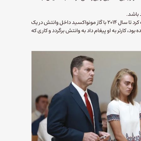
کارتر ۱۷ سال داشت که روی ۱۸-ساله (با تمایلات خودکشی) را تحریک کرد تا سال ۲۰۱۴ با گاز مونواکسید داخل وانتش در یک
ود، کارتر به او پیغام داد به وانتش برگردد و کاری که