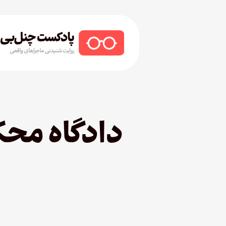
Ski
t
mai
conten
Hit enter to search or ESC to close
دادگاه محک