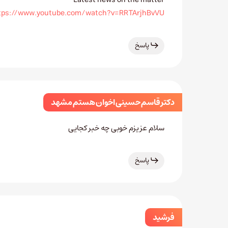
tps://www.youtube.com/watch?v=RRTArjhBvVU
پاسخ
دکتر قاسم حسینی اخوان هستم مشهد
سلام عزیزم خوبی چه خبر کجایی
پاسخ
فرشید